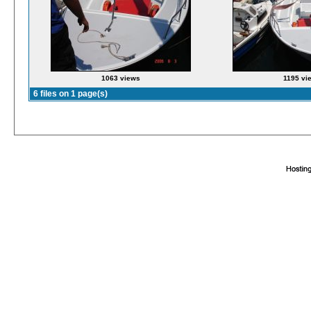
1063 views
1195 vi
6 files on 1 page(s)