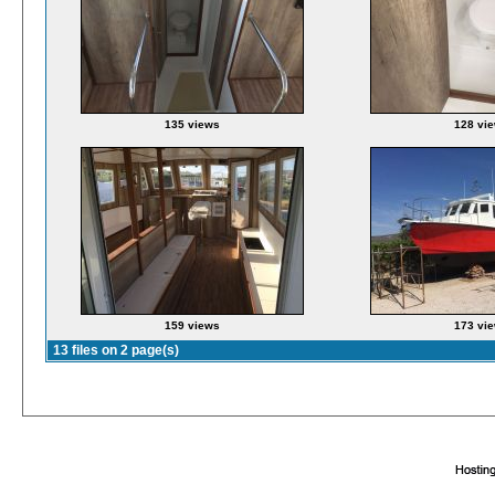
135 views
128 vi
159 views
173 vi
13 files on 2 page(s)